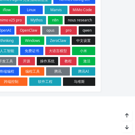
iflow
Linux
Marvis
MiMo Code
mimo v25 pro
Mythos
n8n
nous research
OpenAI
OpenClaw
opus
pro
qwen
thinking
Windows
ZeroClaw
中文设置
人工智能
免费证书
大语言模型
小米
开发工具
开源
操作系统
教程
激活
终端编程
编程工具
腾讯
腾讯AI
跨端控制
软件工程
马维斯