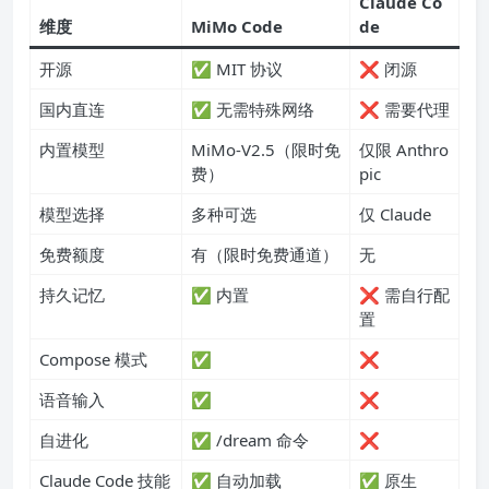
Claude Co
维度
MiMo Code
de
开源
✅ MIT 协议
❌ 闭源
国内直连
✅ 无需特殊网络
❌ 需要代理
内置模型
MiMo-V2.5（限时免
仅限 Anthro
费）
pic
模型选择
多种可选
仅 Claude
免费额度
有（限时免费通道）
无
持久记忆
✅ 内置
❌ 需自行配
置
Compose 模式
✅
❌
语音输入
✅
❌
自进化
✅ /dream 命令
❌
Claude Code 技能
✅ 自动加载
✅ 原生