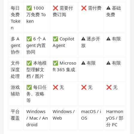
每日
✅ 1000
❌ 需要付
❌ 需付费
⚠️ 基础
免费
万免费 To
费订阅
免费
Toke
ken
n
多 A
✅ 6 个 A
✅ Copilot
⚠️ 逐步开
⚠️ 有限
gent
gent 内置
Agent
放
协作
协同
文件
✅ 本地模
✅ Microso
⚠️ 有限
⚠️ 有限
深度
型理解文
ft 365 集成
处理
档 / 图片
游戏
✅ 每日任
❌ 无
❌ 无
❌ 无
辅助
务、攻略
等
平台
Windows
Windows /
macOS / i
Harmon
覆盖
/ Mac / An
Web
OS
yOS / 部
droid
分 PC