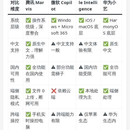
对比
腾讯 Mar
微软 Copil
le Intelli
华为小
维度
vis
ot
gence
艺
系统
✅ 操作系
✅ Windo
✅ iOS /
✅ Har
层级
统级，深
ws + Micro
macOS 底
monyO
度整合
soft 365
层
S 底层
中文
✅ 原生中
⚠️ 中文支持
⚠️ 中文体
✅ 原生
支持
文，理解
一般
验有限
中文
力强
国内
✅ 全功能
⚠️ 部分功能
⚠️ 国内功
✅ 全功
可用
在国内使
需梯子
能受限
能可用
性
用
端侧
✅ 文件 0
❌ 依赖云
✅ 本地处
✅ 端侧
隐私
上传，断
端
理为主
处理
模式
网可用
跨端
✅ 手机实
⚠️ 跨端能力
⚠️ 仅苹果
⚠️ 华为
操控
时操控电
有限
生态
生态内
脑