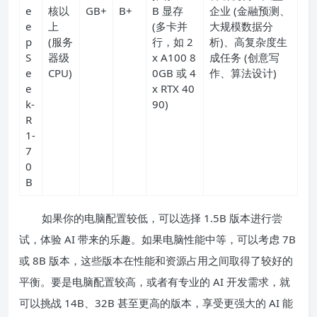
e
核以
GB+
B+
B 显存
企业 (金融预测、
e
上
(多卡并
大规模数据分
p
(服务
行，如 2
析)、高复杂度生
S
器级
x A100 8
成任务 (创意写
e
CPU)
0GB 或 4
作、算法设计)
e
x RTX 40
k-
90)
R
1-
7
0
B
如果你的电脑配置较低，可以选择 1.5B 版本进行尝
试，体验 AI 带来的乐趣。如果电脑性能中等，可以考虑 7B
或 8B 版本，这些版本在性能和资源占用之间取得了较好的
平衡。要是电脑配置较高，或者有专业的 AI 开发需求，就
可以挑战 14B、32B 甚至更高的版本，享受更强大的 AI 能