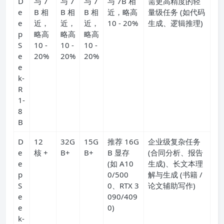
D
与 7
与 7
与 7
与 7B 相
需更高精度的轻
e
B 相
B 相
B 相
近，略高
量级任务 (如代码
e
近，
近，
近，
10 - 20%
生成、逻辑推理)
p
略高
略高
略高
S
10 -
10 -
10 -
e
20%
20%
20%
e
k-
R
1-
8
B
D
12
32G
15G
推荐 16G
企业级复杂任务
e
核 +
B+
B+
B 显存
(合同分析、报告
e
(如 A10
生成)、长文本理
p
0/500
解与生成 (书籍 /
S
0、RTX 3
论文辅助写作)
e
090/409
e
0)
k-