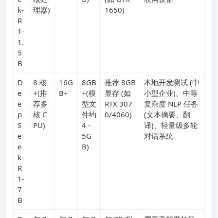
k-
理器)
1650)
R
1-
1.
5
B
D
8 核
16G
8GB
推荐 8GB
本地开发测试 (中
e
+(推
B+
+(模
显存 (如
小型企业)、中等
e
荐多
型文
RTX 307
复杂度 NLP 任务
p
核 C
件约
0/4060)
(文本摘要、翻
S
PU)
4 -
译)、轻量级多轮
e
5G
对话系统
e
B)
k-
R
1-
7
B