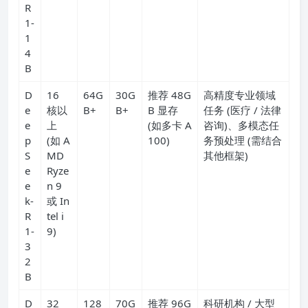
R
1-
1
4
B
D
16
64G
30G
推荐 48G
高精度专业领域
e
核以
B+
B+
B 显存
任务 (医疗 / 法律
e
上
(如多卡 A
咨询)、多模态任
p
(如 A
100)
务预处理 (需结合
S
MD
其他框架)
e
Ryze
e
n 9
k-
或 In
R
tel i
1-
9)
3
2
B
D
32
128
70G
推荐 96G
科研机构 / 大型