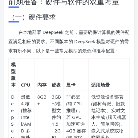
前期准备：硬件与软件的双重考量
（一）硬件要求
在本地部署 DeepSeek 之前，需要确保计算机的硬件配
置满足相应的要求。不同版本的 DeepSeek 模型对硬件的需
求有所不同，以下是一些常见模型的最低和推荐配置：
模
型
版
本
CPU
内存
硬盘
显卡
适用场景
D
最低
8GB
3GB
非必需
低资源设备部署
e
4 核
+
+(模
(纯 CPU
(如树莓派、旧款
e
(推荐
型文
推理)，
笔记本)、实时文
p
Inte
件约
若 GPU
本生成 (聊天机器
S
l/AM
1.5
加速可选
人、简单问答)、
e
D 多
- 2G
4GB 显存
嵌入式系统或物
e
核处
B)
(如 GTX
联网设备