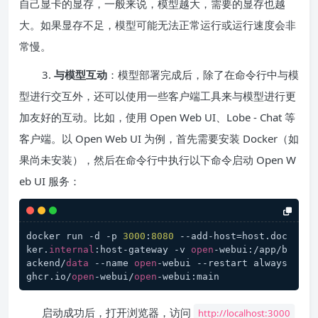
自己显卡的显存，一般来说，模型越大，需要的显存也越
大。如果显存不足，模型可能无法正常运行或运行速度会非
常慢。
3.
与模型互动
：模型部署完成后，除了在命令行中与模
型进行交互外，还可以使用一些客户端工具来与模型进行更
加友好的互动。比如，使用 Open Web UI、Lobe - Chat 等
客户端。以 Open Web UI 为例，首先需要安装 Docker（如
果尚未安装），然后在命令行中执行以下命令启动 Open W
eb UI 服务：
docker run -d -p 
3000
:
8080
 --add-host=host.doc
ker.
internal
:host-gateway -v 
open
-webui:/app/b
ackend/
data
 --name 
open
-webui --restart always 
ghcr.io/
open
-webui/
open
-webui:main
启动成功后，打开浏览器，访问
http://localhost:3000