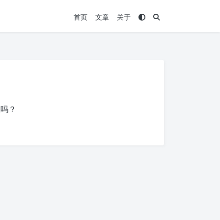
首页
文章
关于
入吗？