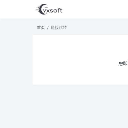
首页
链接跳转
您即