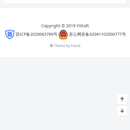
Copyright © 2019 YXSoft
苏ICP备2020063789号
苏公网安备32041102000777号
Theme by
Puock